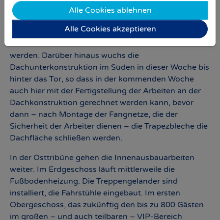
Dachkonstruktion Fangnetze montiert, was darauf
Alle Cookies ablehnen
hindeutet, dass in der kommenden Woche die
Alle Cookies akzeptieren
Trapezbleche auf die Unterkonstruktion kommen
und diese das Dach dann tatsächlich schließen
werden. Darüber hinaus wuchs die
Dachunterkonstruktion im Süden in dieser Woche bis
hinter das Tor, so dass in der kommenden Woche
auch hier mit der Fertigstellung der Arbeiten an der
Dachkonstruktion gerechnet werden kann, bevor
dann – nach Montage der Fangnetze, die der
Sicherheit der Arbeiter dienen – die Trapezbleche die
Dachfläche schließen werden.
In der Osttribüne gehen die Innenausbauarbeiten
weiter. Im Erdgeschoss läuft mittlerweile die
Fußbodenheizung. Die Treppengeländer sind
installiert, die Fahrstühle eingebaut. Im ersten
Obergeschoss, das zukünftig den bis zu 800 Gästen
im großen – und auch teilbaren – VIP-Bereich