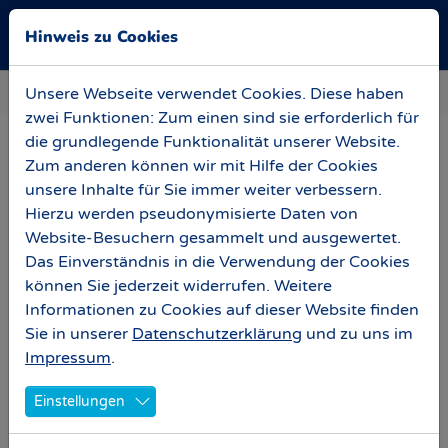
Skip to main navigation
Zum Hauptinhalt springen
Skip to page footer
Hinweis zu Cookies
Sie sind hier:
News
Baubesprechung 22. April 2023
Unsere Webseite verwendet Cookies. Diese haben
zwei Funktionen: Zum einen sind sie erforderlich für
die grundlegende Funktionalität unserer Website.
Baubesprechung 22. April
Zum anderen können wir mit Hilfe der Cookies
2023
unsere Inhalte für Sie immer weiter verbessern.
Hierzu werden pseudonymisierte Daten von
Nach Tagen – ja Wochen – des Regens meldete sich
Website-Besuchern gesammelt und ausgewertet.
am Freitag nun endlich mal „Klärchen“ vom Himmel
Das Einverständnis in die Verwendung der Cookies
überm Paradies. Und was sie von dort zu sehen
können Sie jederzeit widerrufen. Weitere
bekommt, dürfte sie noch mehr strahlen lassen. Das
Informationen zu Cookies auf dieser Website finden
Stadion ist geschlossen, die Osttribünen-Fassade
Sie in unserer
Datenschutzerklärung
und zu uns im
funkelt und die Südtribüne erhält sukzessive ihr
Impressum
.
Dach. Aber der Reihe nach.
Einstellungen
Die Südtribüne bekommt ihr Krönchen. In der Süd-
Ost-Ecke wurden unter der bereits fertig gestellten