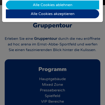
Alle Cookies ablehnen
Sie sind hier:
Stadiontour
Unsere Stadiontouren
Gruppentour
Alle Cookies akzeptieren
Gruppentour
Erleben Sie eine
Gruppentour
durch die neu eröffnete
ad hoc arena im Ernst-Abbe-Sportfeld und werfen
Sie einen faszinierenden Blick hinter die Kulissen.
Programm
Hauptgebäude
Mixed Zone
Pressebereich
Spielfeld
VIP Bereiche