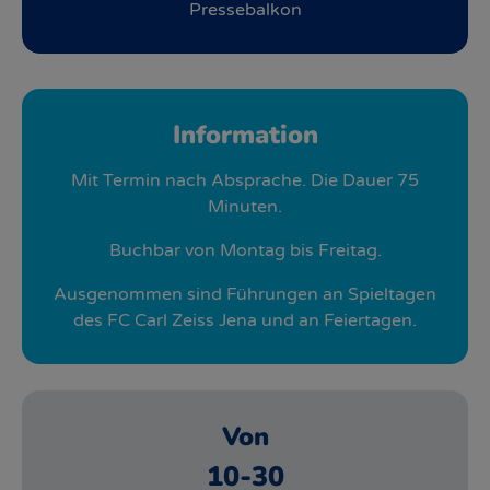
Pressebalkon
Information
Mit Termin nach Absprache. Die Dauer 75
Minuten.
Buchbar von Montag bis Freitag.
Ausgenommen sind Führungen an Spieltagen
des FC Carl Zeiss Jena und an Feiertagen.
Von
10-30