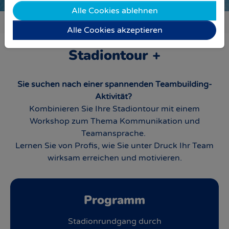
Alle Cookies ablehnen
Sie sind hier:
Stadiontour
Unsere Stadiontouren
Stadiontour +
Alle Cookies akzeptieren
Stadiontour +
Sie suchen nach einer spannenden Teambuilding-
Aktivität?
Kombinieren Sie Ihre Stadiontour mit einem
Workshop zum Thema Kommunikation und
Teamansprache.
Lernen Sie von Profis, wie Sie unter Druck Ihr Team
wirksam erreichen und motivieren.
Programm
Stadionrundgang durch