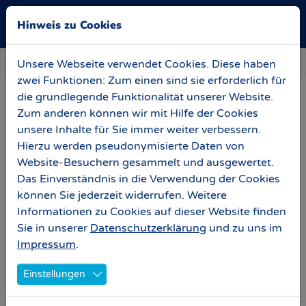
Skip to main navigation
Zum Hauptinhalt springen
Skip to page footer
Hinweis zu Cookies
Sie sind hier:
News
Baubesprechung 02. März 2024
Unsere Webseite verwendet Cookies. Diese haben
zwei Funktionen: Zum einen sind sie erforderlich für
die grundlegende Funktionalität unserer Website.
Baubesprechung 02. März 2024
Zum anderen können wir mit Hilfe der Cookies
unsere Inhalte für Sie immer weiter verbessern.
In dieser Woche wurden weitere Bäume vor der
Hierzu werden pseudonymisierte Daten von
Osttribüne und auf der Stadionachse gepflanzt,
Website-Besuchern gesammelt und ausgewertet.
sowie direkt vorm Funktionsgebäude der Osttribüne
Das Einverständnis in die Verwendung der Cookies
Bereiche gepflastert. Darüber hinaus sind die
können Sie jederzeit widerrufen. Weitere
Einzäunungen vor der Heim- und Gästekabine
Informationen zu Cookies auf dieser Website finden
vollendet worden, wobei die Zaunanlage vor dem
Sie in unserer
Datenschutzerklärung
und zu uns im
Eingang zur Gästekabine (rechts neben dem
Impressum
.
Haupteingang der Osttribüne) zukünftig den Bus der
Gastmannschaften aufnehmen wird.
Einstellungen
Die größten Baufortschritte jedoch sind im Westen