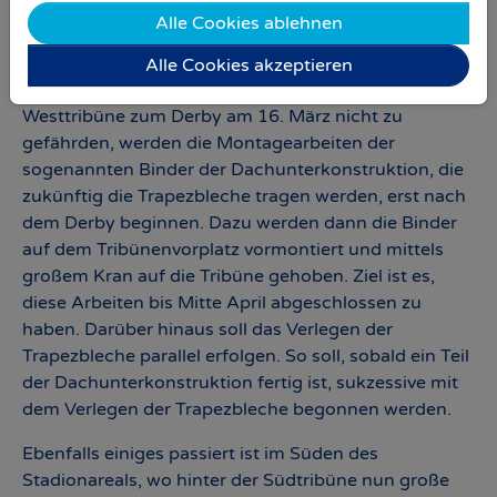
des Baustellengeländes zu verzeichnen, wo auf der
Alle Cookies ablehnen
Rückseite der Westtribüne die „Rucksäcke“
genannten Zugverankerungen an den Pfeilern
Alle Cookies akzeptieren
montiert wurden. Um die Nutzbarkeit der
Westtribüne zum Derby am 16. März nicht zu
gefährden, werden die Montagearbeiten der
sogenannten Binder der Dachunterkonstruktion, die
zukünftig die Trapezbleche tragen werden, erst nach
dem Derby beginnen. Dazu werden dann die Binder
auf dem Tribünenvorplatz vormontiert und mittels
großem Kran auf die Tribüne gehoben. Ziel ist es,
diese Arbeiten bis Mitte April abgeschlossen zu
haben. Darüber hinaus soll das Verlegen der
Trapezbleche parallel erfolgen. So soll, sobald ein Teil
der Dachunterkonstruktion fertig ist, sukzessive mit
dem Verlegen der Trapezbleche begonnen werden.
Ebenfalls einiges passiert ist im Süden des
Stadionareals, wo hinter der Südtribüne nun große