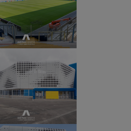
r version
r version