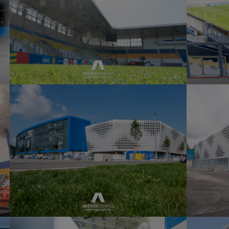
Show larger version
Show large
Show larger version
Show large