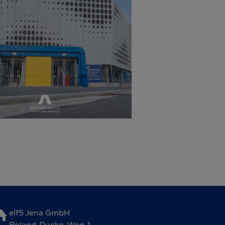
elf5 Jena GmbH
Roland-Ducke-Weg 1