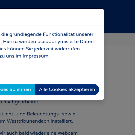
Anreise
Kontakt
Karriere
 die grundlegende Funktionalität unserer
rn. Hierzu werden pseudonymisierte Daten
s können Sie jederzeit widerrufen.
zu uns im
Impressum
.
rungen gegenüber der Vorwoche nun nicht
teil. Die Greenkeeper leisten eine tolle
kies ablehnen
Alle Cookies akzeptieren
tionalmannschaft in allerbestem Zustand
n nachgearbeitet.
lutlicht- und Beleuchtungs- sowie
m Westtribünendach installiert.
 wir auch bald wieder eine Webcam