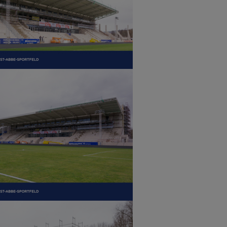
r version
r version