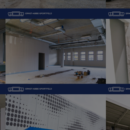
Show larger version
Show large
Show larger version
Show large