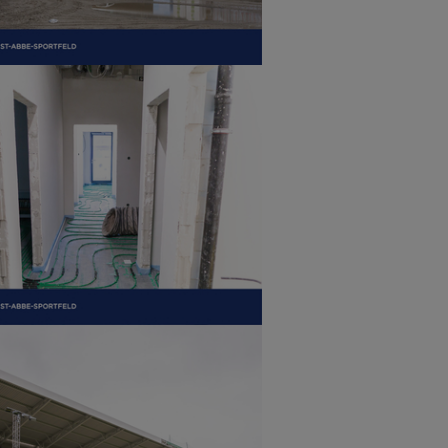
r version
r version