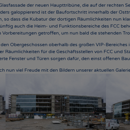
r Glasfassade der neuen Haupttribüne, die auf der rechten 
nders galoppierend ist der Baufortschritt innerhalb der Ost
so dass die Kubatur der dortigen Räumlichkeiten nun klar 
ünftig auch die Heim- und Funktionsbereiche des FCC behe
 Vorbereitungen getroffen, um nun bald die stehenden T
n den Obergeschossen oberhalb des großen VIP-Bereiches in
er Räumlichkeiten für die Geschäftsstellen von FCC und S
erte Fenster und Türen sorgen dafür, den einst offenen Bau
 nun viel Freude mit den Bildern unserer aktuellen Galerie
Show larger version
Show large