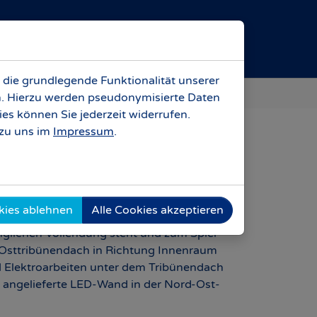
Anreise
Kontakt
Karriere
 die grundlegende Funktionalität unserer
rn. Hierzu werden pseudonymisierte Daten
s können Sie jederzeit widerrufen.
zu uns im
Impressum
.
ch auch an diesem Samstag auf den
kies ablehnen
Alle Cookies akzeptieren
nglichen Vollendung steht und zum Spiel
e Osttribünendach in Richtung Innenraum
 Elektroarbeiten unter dem Tribünendach
ts angelieferte LED-Wand in der Nord-Ost-