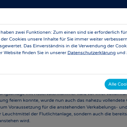
he
Stadiontour
Tickets
Catering
Submenu for "Veranstaltungsbereiche"
Submenu for "Stadiontour"
aben zwei Funktionen: Zum einen sind sie erforderlich für
 der Cookies unsere Inhalte für Sie immer weiter verbesse
ewertet. Das Einverständnis in die Verwendung der Cookie
r Website finden Sie in unserer
Datenschutzerklärung
und 
. Februar 2023
ustelle unseres Ernst-Abbe-Sportfelds wollen wir natürli
uen.
Alle Coo
lungsanlage mit Asservatenkammer kurz vor ihrer vollumfä
ihung feiern konnte, wurde nun auch das nahezu vollendet
rum Voraussetzung für die anstehenden Verkabelungs- und
der Leuchtmittel der Flutlichtanlage, sondern auch die berei
 anstehen wird.