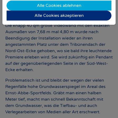
hieraus kann man gut die nördliche Seite des
Alle Cookies ablehnen
Osttribünenanbaus sehen, die zwischenzeitlich
komplett in Blau verkleidet wurde.
Alle Cookies akzeptieren
Die knapp 40 qm große Videowand mit den exakten
Ausmaßen von 7,68 m mal 4,80 m wurde nach
Beendigung der Installation wieder an ihren
angestammten Platz unter dem Tribünendach der
Nord-Ost-Ecke gehoben, wo sie bald ihre leuchtende
Premiere erleben wird. Sie wird zukünftig ein Pendant
auf der gegenüberliegenden Seite in der Süd-West-
Ecke erhalten.
Problematisch ist und bleibt der wegen der vielen
Regenfälle hohe Grundwasserspiegel im Areal des
Ernst-Abbe-Sportfelds. Gräbt man einen halben
Meter tief, macht man schnell Bekanntschaft mit
dem Grundwasser, was die Tiefbau- und auch
Verlegearbeiten von Medien aller Art erschwert.