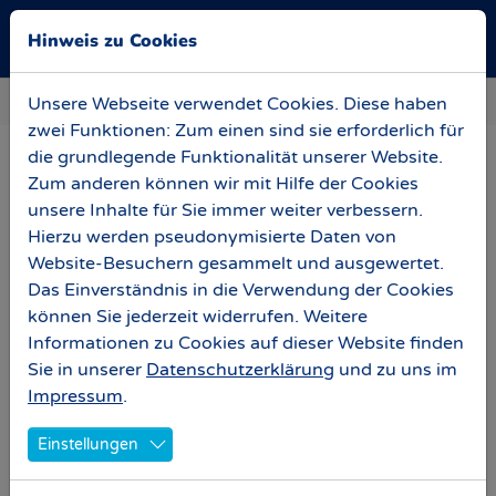
Skip to main navigation
Zum Hauptinhalt springen
Skip to page footer
Hinweis zu Cookies
Sie sind hier:
News
Baubesprechung 6. Mai 2023
Unsere Webseite verwendet Cookies. Diese haben
zwei Funktionen: Zum einen sind sie erforderlich für
die grundlegende Funktionalität unserer Website.
Baubesprechung 6. Mai 2023
Zum anderen können wir mit Hilfe der Cookies
unsere Inhalte für Sie immer weiter verbessern.
Der 120. Geburtstag des FC Carl Zeiss Jena wirft
Hierzu werden pseudonymisierte Daten von
seine Schatten voraus und pünktlich präsentiert sich
Website-Besuchern gesammelt und ausgewertet.
unser Ernst-Abbe-Sportfeld im festlichen Blau, Gelb
Das Einverständnis in die Verwendung der Cookies
und Weiß, das mit Hilfe vieler Fans aus der Südkurve
können Sie jederzeit widerrufen. Weitere
am letzten Wochenende auf die Vorderseite der
Informationen zu Cookies auf dieser Website finden
Tribünenstufen in den Stehplatzbereichen gestrichen
Sie in unserer
Datenschutzerklärung
und zu uns im
wurde.
Impressum
.
Aber auch vor dem Stadion wird es bunter. So hat die
Einstellungen
Einlasssituation des Sektors hinter der Nord-Ost-
Ecke nun ihre Vereinzelungsanlage erhalten. Von